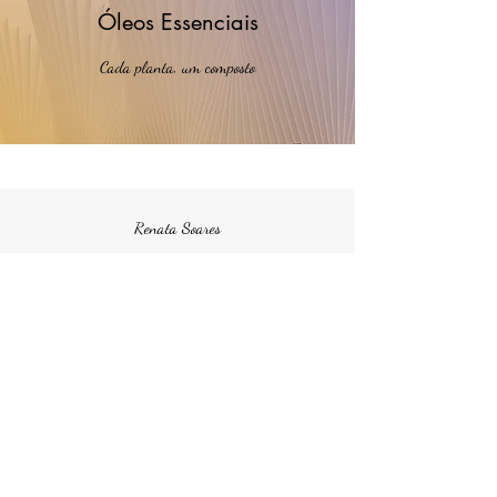
Óleos Essenciais
Cada planta, um composto
Renata Soares
“Cuide sempre do seu corpo e da
sua mente".